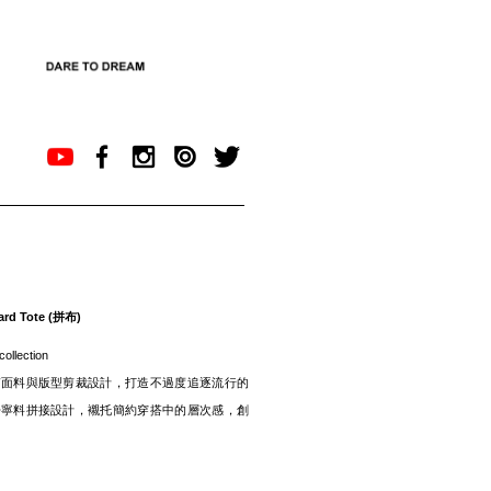
ard Tote (拼布)
llection
質面料與版型剪裁設計，打造不過度追逐流行的
丹寧料拼接設計，襯托簡約穿搭中的層次感，創