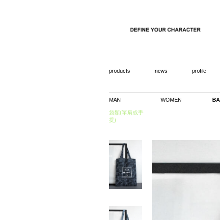
products
news
profile
MAN
WOMEN
BA
袋類(單肩或手
提)