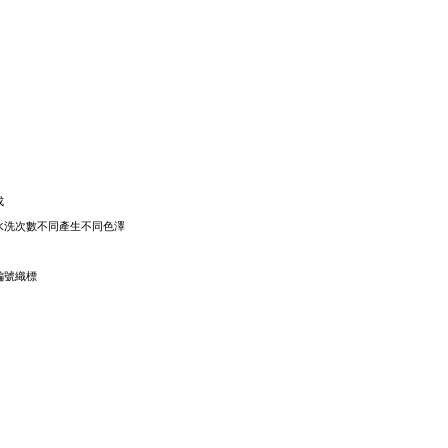
成
隨水洗次數不同產生不同色澤
編號織標