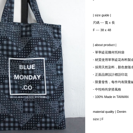
-
| size guide |
尺碼 --- 寬 x 長
F --- 38 x 48
| about product |
- 單寧緹花幾何托特袋
- 材質使用單寧緹花布料製
- 採用天然染料，顏色會
- 正面品牌設計標語印花
- 限量發售，每件均有限量
- 中性時尚穿搭風格
- 100% Made in TAIWAN
material quality | Denim
size | F