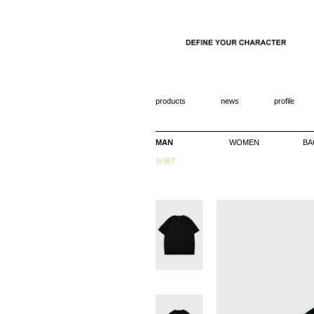
products
news
profile
MAN
WOMEN
BA
短袖T