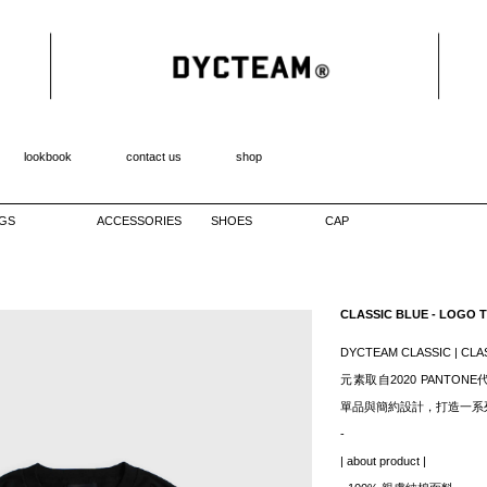
lookbook
contact us
shop
GS
ACCESSORIES
SHOES
CAP
CLASSIC BLUE - LOGO 
DYCTEAM CLASSIC | C
元素取自2020 PANTONE代
單品與簡約設計，打造一系
-
| about product |