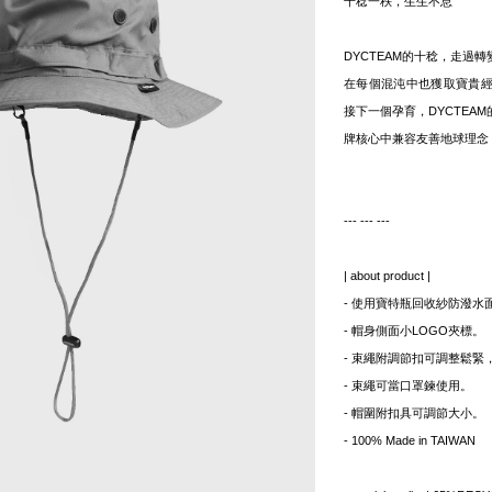
十稔一秩，生生不息
DYCTEAM的十稔，走過
在每個混沌中也獲取寶貴
接下一個孕育，DYCTEA
牌核心中兼容友善地球理念
--- --- ---
| about product |
- 使用寶特瓶回收紗防潑水
- 帽身側面小LOGO夾標。
- 束繩附調節扣可調整鬆緊
- 束繩可當口罩鍊使用。
- 帽圍附扣具可調節大小。
- 100% Made in TAIWAN