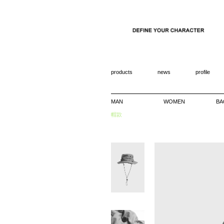
products
news
profile
MAN
WOMEN
BA
帽款