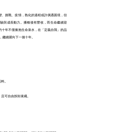
轉變、挑戰、疫情，熟化的過程或許偶遇困境，但
經驗與成長動力。播種後有豐收，而生命繼續迎
M的十年不僅擁抱生命泉水，在「定義自我」的品
，繼續躍向下一個十年。
面料。
，且可自由拆卸束繩。