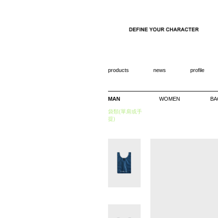
products
news
profile
MAN
WOMEN
BA
袋類(單肩或手
提)