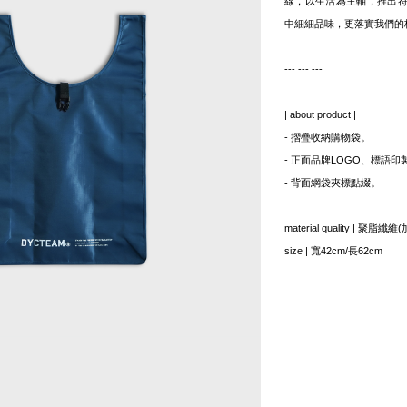
線，以生活為主軸，推出
中細細品味，更落實我們的核
--- --- ---
| about product |
- 摺疊收納購物袋。
- 正面品牌LOGO、標語印
- 背面網袋夾標點綴。
material quality | 聚
size | 寬42cm/長62cm