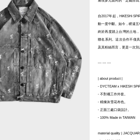
展現多元面向的「定義自我
自2017年起，HiKESHi
動一度中斷。如今，睽違五年後，
終於再度踏上台灣的土地，並
聯名系列。這次合作不僅具有特
及其粉絲而言，更是一次別
--- --- ---
| about product |
- DYCTEAM x HiKESH
- 不對襯工作外套。
- 精煉灰雪花布色。
- 正面三處口袋設計。
- 100% Made in TAIWAN
material quality | JACQ