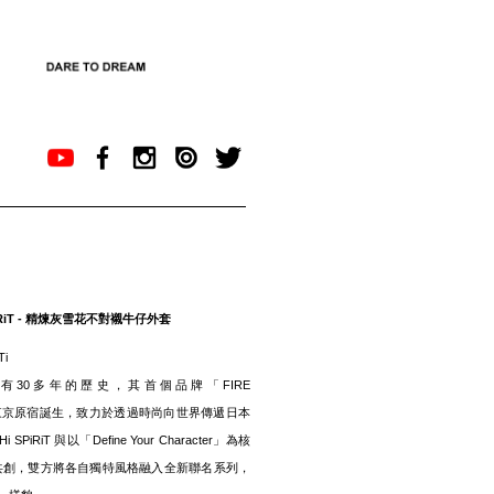
SPiRiT - 精煉灰雪花不對襯牛仔外套
Ti
iT 」擁有30多年的歷史，其首個品牌「FIRE
3年在東京原宿誕生，致力於透過時尚向世界傳遞日本
iRiT 與以「Define Your Character」為核
攜手共創，雙方將各自獨特風格融入全新聯名系列，