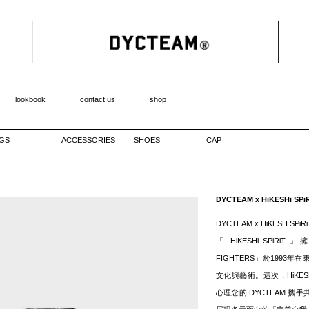
lookbook
contact us
shop
GS
ACCESSORIES
SHOES
CAP
DYCTEAM x HiKESHi 
DYCTEAM x HiKESH SPiRi
「 HiKESHi SPiR
FIGHTERS」於199
文化與藝術。這次，HiKESHi SP
心理念的 DYCTEAM 