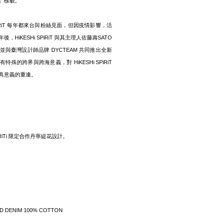
」樣貌。
 SPiRiT 每年都來台與粉絲見面，但因疫情影響，活
HiKESHi SPiRiT 與其主理人佐藤壽SATO
與臺灣設計師品牌 DYCTEAM 共同推出全新
殊的跨界與跨海意義，對 HiKESHi SPiRiT
具意義的重逢。
 SPiRiTi 限定合作丹寧緹花設計。
UARD DENIM 100% COTTON