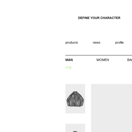
products
news
profile
MAN
WOMEN
BA
外套