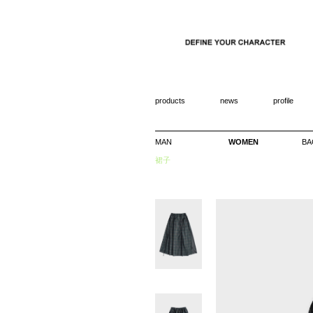
products
news
profile
MAN
WOMEN
BA
裙子