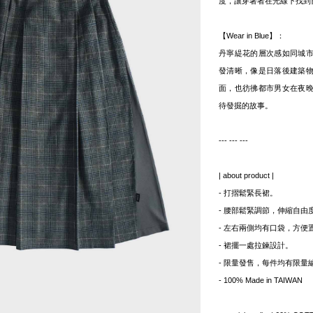
度，讓穿著者在光線下找到
【Wear in Blue】：
丹寧緹花的層次感如同城
發清晰，像是日落後建築
面，也彷彿都市男女在夜
待發掘的故事。
--- --- ---
| about product |
- 打摺鬆緊長裙。
- 腰部鬆緊調節，伸縮自由
- 左右兩側均有口袋，方便
- 裙擺一處拉鍊設計。
- 限量發售，每件均有限量
- 100% Made in TAIWAN