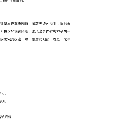
自我的清晰輪廓。
市建築在夜幕降臨時，隨著光線的消退，陰影愈
物所投射的深邃陰影，展現出更內省與神秘的一
晚的思索與探索，每一個層次細節，都是一段等
度大。
置物。
編號織標。