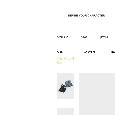
products
news
profile
MAN
WOMEN
BA
袋類(單肩或手
提)