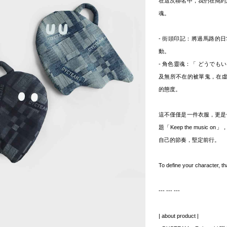
在這次聯名中，我們在簡約沉穩
魂。
- 街頭印記：將過馬路的
動。
- 角色靈魂：「 どうでも
及無所不在的被單鬼，在
的態度。
這不僅僅是一件衣服，更是一份
題「Keep the musi
自己的節奏，堅定前行。
To define your character, 
--- --- ---
| about product |