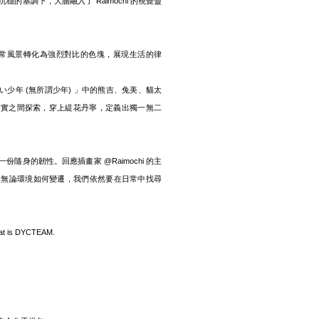
的基調下，大膽融入了 Raimochi 的視覺靈
日常風景轉化為強烈對比的色塊，展現生活的律
いい少年 (無所謂少年) 」中的熊吉、兔美、貓太
虛實之間探索，穿上緹花丹寧，定義出獨一無二
隨身的韌性。回應插畫家 @Raimochi 的主
c on」，無論環境如何變遷，我們依然要在日常中找尋
that is DYCTEAM.