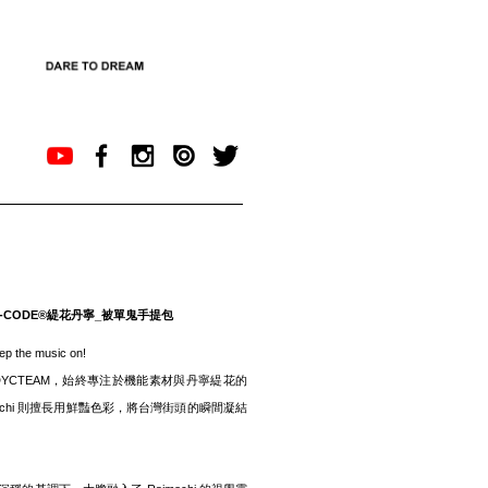
i - D-CODE®緹花丹寧_被單鬼手提包
 the music on!
YCTEAM，始終專注於機能素材與丹寧緹花的
ochi 則擅長用鮮豔色彩，將台灣街頭的瞬間凝結